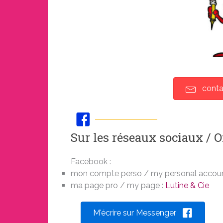
conta
Sur les réseaux sociaux / O
Facebook :
mon compte perso / my personal accoun
ma page pro / my page :
Lutine & Cie
M'écrire sur Messenger