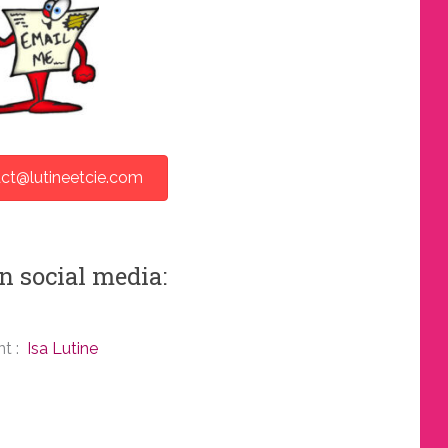
ct@lutineetcie.com
n social media:
t :
Isa Lutine