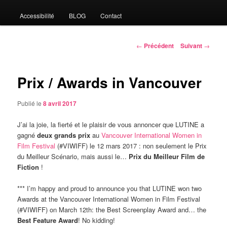
Accessibilité
BLOG
Contact
Navigation
←
Précédent
Suivant
→
des
articles
Prix / Awards in Vancouver
Publié le
8 avril 2017
J’ai la joie, la fierté et le plaisir de vous annoncer que LUTINE a
gagné
deux grands prix
au
Vancouver International Women in
Film Festival
(#VIWIFF) le 12 mars 2017 : non seulement le Prix
du Meilleur Scénario, mais aussi le…
Prix du Meilleur Film de
Fiction
!
*** I’m happy and proud to announce you that LUTINE won two
Awards at the Vancouver International Women in Film Festival
(#VIWIFF) on March 12th: the Best Screenplay Award and… the
Best Feature Award
! No kidding!