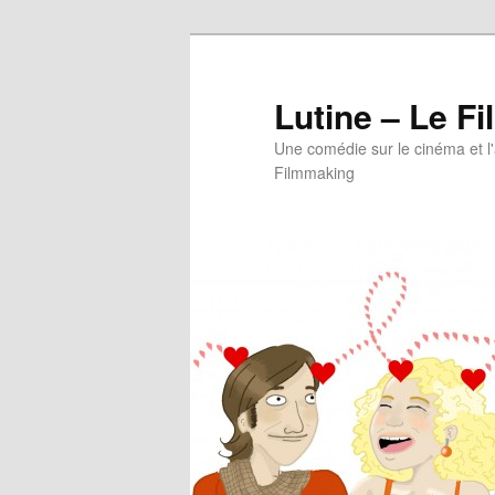
Aller
au
contenu
Lutine – Le Fi
principal
Une comédie sur le cinéma et l
Filmmaking