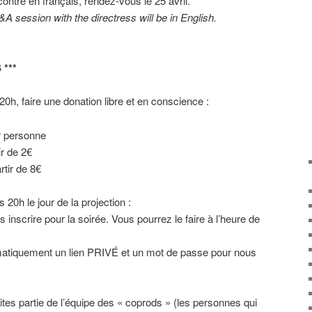
ontre en français, rendez-vous le 25 avril.
&A session with the directress will be in English.
***
 20h, faire une donation libre et en conscience :
r personne
ir de 2€
rtir de 8€
 20h le jour de la projection :
 inscrire pour la soirée. Vous pourrez le faire à l’heure de
matiquement un lien PRIVÉ et un mot de passe pour nous
es partie de l’équipe des « coprods » (les personnes qui