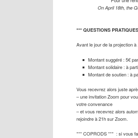
Pour une renc
On April 18th, the Q
*** QUESTIONS PRATIQUES 
Avant le jour de la projection à
Montant suggéré : 5€ pa
Montant solidaire : à part
Montant de soutien : à pa
Vous recevrez alors juste après
– une invitation Zoom pour vous
votre convenance
– et vous recevrez alors auto
rejoindre à 21h sur Zoom.
*** COPRODS *** : si vous fait