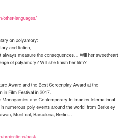
ilm/other-languages/
ntary on polyamory:
ry and fiction,
ot always measure the consequences… Will her sweetheart
lenge of polyamory? Will she finish her film?
ure Award and the Best Screenplay Award at the
in Film Festival in 2017.
Non Monogamies and Contemporary Intimacies International
 in numerous poly events around the world, from Berkeley
Taïwan, Montreal, Barcelona, Berlin…
lm/projections/past/