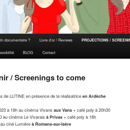
Un documentaire ?
Livre d’or / Reviews
PROJECTIONS / SCREEN
ssibilité
BLOG
Contact
nir / Screenings to come
ns de LUTINE en présence de la réalisatrice
en Ardèche
2023 à 18h au cinéma Vivans
aux Vans
+ café poly à 20h30
h30 au cinéma Le Vivarais
à Privas
+ café poly à 18h
h au ciné Lumière
à Romans-sur-Isère