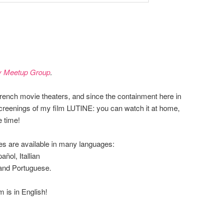
ly Meetup Group
.
 French movie theaters, and since the containment here in
screenings of my film LUTINE: you can watch it at home,
e time!
les are available in many languages:
ñol, Itallian
and Portuguese.
m is in English!