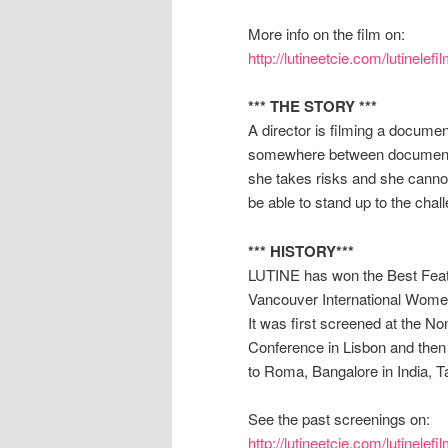
More info on the film on:
http://lutineetcie.com/lutinelef
*** THE STORY ***
A director is filming a docume
somewhere between documenta
she takes risks and she cann
be able to stand up to the chal
*** HISTORY***
LUTINE has won the Best Feat
Vancouver International Women 
It was first screened at the 
Conference in Lisbon and then
to Roma, Bangalore in India, 
See the past screenings on:
http://lutineetcie.com/lutinelefi