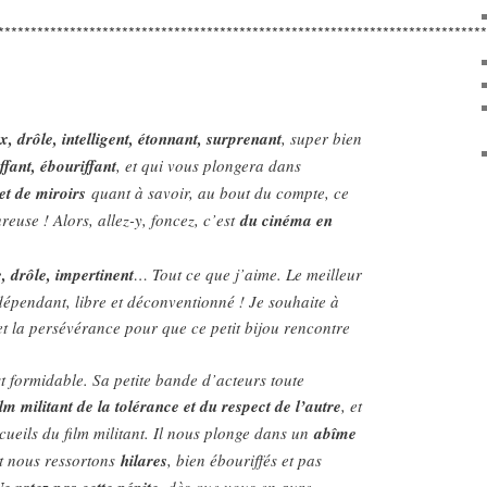
***************************************************************************
ux, drôle, intelligent, étonnant, surprenant
, super bien
ffant, ébouriffant
, et qui vous plongera dans
et de miroirs
quant à savoir, au bout du compte, ce
euse ! Alors, allez-y, foncez, c’est
du cinéma en
e, drôle, impertinent
… Tout ce que j’aime. Le meilleur
épendant, libre et déconventionné ! Je souhaite à
et la persévérance pour que ce petit bijou rencontre
st formidable. Sa petite bande d’acteurs toute
ilm militant de la tolérance et du respect de l’autre
, et
cueils du film militant. Il nous plonge dans un
abîme
t nous ressortons
hilares
, bien ébouriffés et pas
, dès que vous en aurez