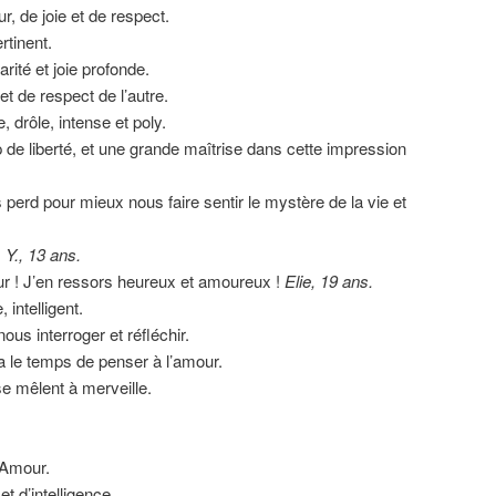
, de joie et de respect.
rtinent.
ité et joie profonde.
 et de respect de l’autre.
 drôle, intense et poly.
e liberté, et une grande maîtrise dans cette impression
perd pour mieux nous faire sentir le mystère de la vie et
.
Y., 13 ans.
ur ! J’en ressors heureux et amoureux !
Elie, 19 ans.
 intelligent.
 nous interroger et réfléchir.
a le temps de penser à l’amour.
e mêlent à merveille.
l’Amour.
t d’intelligence,