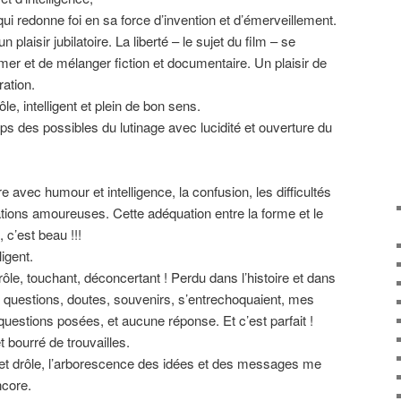
i redonne foi en sa force d’invention et d’émerveillement.
plaisir jubilatoire. La liberté – le sujet du film – se
mer et de mélanger fiction et documentaire. Un plaisir de
ation.
e, intelligent et plein de bon sens.
ps des possibles du lutinage avec lucidité et ouverture du
e avec humour et intelligence, la confusion, les difficultés
ations amoureuses. Cette adéquation entre la forme et le
, c’est beau !!!
ligent.
ôle, touchant, déconcertant ! Perdu dans l’histoire et dans
s questions, doutes, souvenirs, s’entrechoquaient, mes
estions posées, et aucune réponse. Et c’est parfait !
t bourré de trouvailles.
e et drôle, l’arborescence des idées et des messages me
ncore.