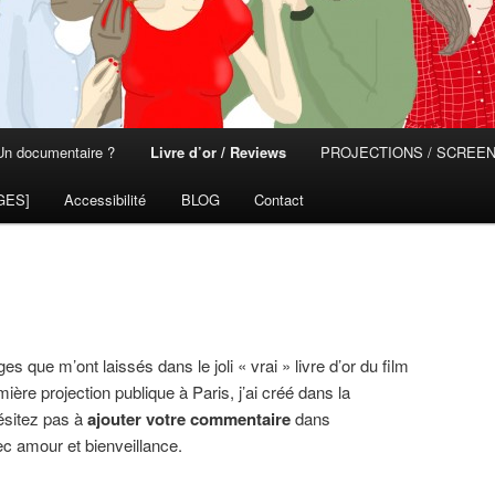
Un documentaire ?
Livre d’or / Reviews
PROJECTIONS / SCREE
GES]
Accessibilité
BLOG
Contact
s que m’ont laissés dans le joli « vrai » livre d’or du film
ière projection publique à Paris, j’ai créé dans la
hésitez pas à
ajouter votre commentaire
dans
c amour et bienveillance.