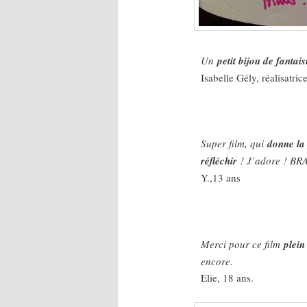
Un
petit bijou de fantai
Isabelle Gély, réalisatric
Super film, qui
donne la
réfléchir
! J’adore ! BR
Y.,13 ans
Merci pour ce film
plei
encore.
Elie, 18 ans.