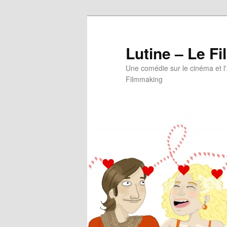
Aller
au
contenu
Lutine – Le Fi
principal
Une comédie sur le cinéma et l
Filmmaking