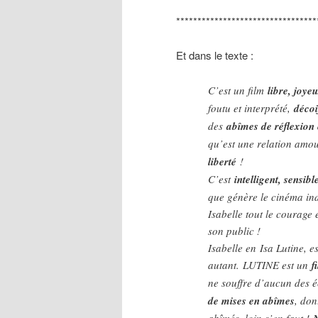
*********************************
Et dans le texte :
C’est un film
libre, joye
foutu et interprété,
décoi
des
abîmes de réflexion 
qu’est une relation amour
liberté
!
C’est
intelligent, sensibl
que génère le cinéma ind
Isabelle tout le courage 
son public !
Isab
elle en Isa Lutine, e
autant.
LUTINE est un
f
ne souffre d’aucun des é
de mises en abîmes
, don
abîmés, loin s’en faut !