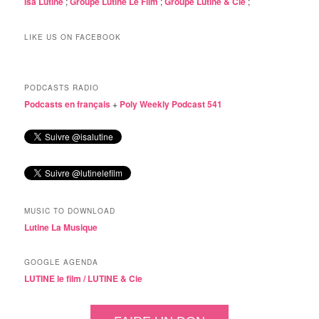
Isa Lutine
;
Groupe Lutine Le Film
;
Groupe Lutine & Cie
;
LIKE US ON FACEBOOK
PODCASTS RADIO
Podcasts en français
+
Poly Weekly Podcast 541
MUSIC TO DOWNLOAD
Lutine La Musique
GOOGLE AGENDA
LUTINE le film /
LUTINE & Cie