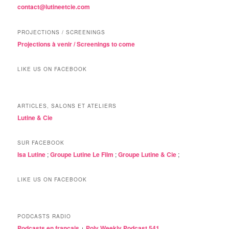
contact@lutineetcie.com
PROJECTIONS / SCREENINGS
Projections à venir / Screenings to come
LIKE US ON FACEBOOK
ARTICLES, SALONS ET ATELIERS
Lutine & Cie
SUR FACEBOOK
Isa Lutine
;
Groupe Lutine Le Film
;
Groupe Lutine & Cie
;
LIKE US ON FACEBOOK
PODCASTS RADIO
Podcasts en français
+
Poly Weekly Podcast 541