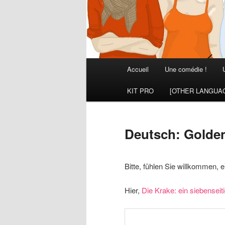
Menu
Accueil
Une comédie !
principal
KIT PRO
[OTHER LANGUA
Deutsch: Golde
Bitte, fühlen Sie willkommen, 
Hier,
Die Krake: ein siebenseit