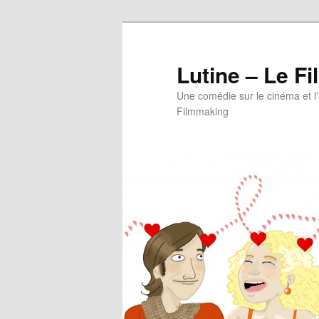
Aller
au
contenu
Lutine – Le Fi
principal
Une comédie sur le cinéma et l
Filmmaking