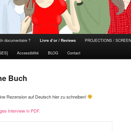
Un documentaire ?
Livre d’or / Reviews
PROJECTIONS / SCREE
GES]
Accessibilité
BLOG
Contact
ne Buch
eine Rezension auf Deutsch hier zu schreiben!
iges Interview in PDF.