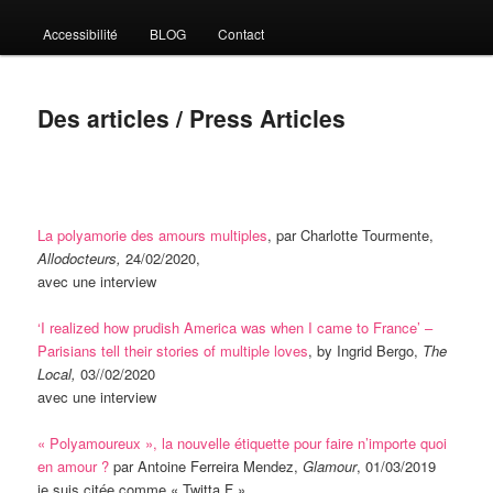
Accessibilité
BLOG
Contact
Des articles / Press Articles
La polyamorie des amours multiples
, par Charlotte Tourmente,
Allodocteurs,
24/02/2020,
avec une interview
‘I realized how prudish America was when I came to France’ –
Parisians tell their stories of multiple loves
, by Ingrid Bergo,
The
Local,
03//02/2020
avec une interview
« Polyamoureux », la nouvelle étiquette pour faire n’importe quoi
en amour ?
par Antoine Ferreira Mendez,
Glamour
, 01/03/2019
je suis citée comme « Twitta F ».