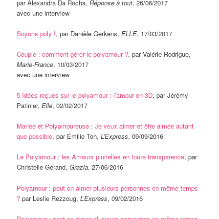
par Alexandra Da Rocha,
Réponse à tout
, 26/06/2017
avec une interview
Soyons poly !
, par Danièle Gerkens,
ELLE
, 17/03/2017
Couple : comment gérer le polyamour ?
, par Valérie Rodrigue,
Marie-France
, 10/03/2017
avec une interview
5 Idées reçues sur le polyamour : l’amour en 3D
, par Jérémy
Patinier,
Elle
, 02/02/2017
Mariée et Polyamoureuse : Je veux aimer et être aimée autant
que possible
, par Émilie Ton,
L’Express
, 09/09/2016
Le Polyamour : les Amours plurielles en toute transparence
, par
Christelle Gérand,
Grazia
, 27/06/2016
Polyamour : peut-on aimer plusieurs personnes en même temps
?
par Leslie Rezzoug,
L’Express
, 09/02/2016
Polyamour : peut-on aimer plusieurs personnes en même temps