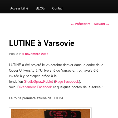
Accessibilité
BLOG
Contact
Navigation
←
Précédent
Suivant
→
des
articles
LUTINE à Varsovie
Publié le
6 novembre 2016
LUTINE a été projeté le 26 octobre dernier dans le cadre de la
Queer University à l’Université de Varsovie… et j’avais été
invitée à y participer, grâce à la
fondation
StudioSprawKobiet
(
Page Facebook
).
Voici l’
événement Facebook
et quelques photos de la soirée :
La toute première affiche de LUTINE !