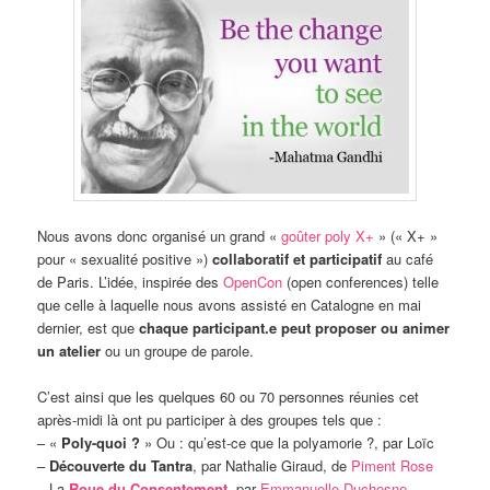
Nous avons donc organisé un grand «
goûter poly X+
» (« X+ »
pour « sexualité positive »)
collaboratif et participatif
au café
de Paris. L’idée, inspirée des
OpenCon
(open conferences) telle
que celle à laquelle nous avons assisté en Catalogne en mai
dernier, est que
chaque participant.e peut proposer ou animer
un atelier
ou un groupe de parole.
C’est ainsi que les quelques 60 ou 70 personnes réunies cet
après-midi là ont pu participer à des groupes tels que :
– «
Poly-quoi ?
» Ou : qu’est-ce que la polyamorie ?, par Loïc
–
Découverte du Tantra
, par Nathalie Giraud, de
Piment Rose
– La
Roue du Consentement
, par
Emmanuelle Duchesne