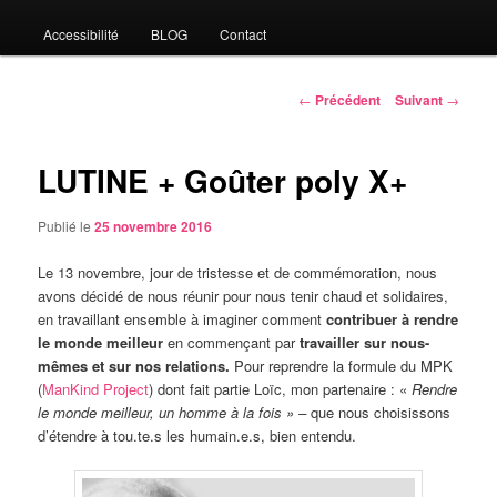
Accessibilité
BLOG
Contact
Navigation
←
Précédent
Suivant
→
des
articles
LUTINE + Goûter poly X+
Publié le
25 novembre 2016
Le 13 novembre, jour de tristesse et de commémoration, nous
avons décidé de nous réunir pour nous tenir chaud et solidaires,
en travaillant ensemble à imaginer comment
contribuer à rendre
le monde meilleur
en commençant par
travailler sur nous-
mêmes et sur nos relations.
Pour reprendre la formule du MPK
(
ManKind Project
) dont fait partie Loïc, mon partenaire : «
Rendre
le monde meilleur, un homme à la fois » –
que nous choisissons
d’étendre à tou.te.s les humain.e.s, bien entendu.