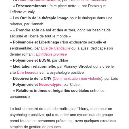
– «
Désencombrants
: faire place nette », par Dominique
Lefèvre et Valy.
– Les
Outils de la thérapie Imago
pour le dialogue dans une
relation, par Hannah
– «
Prendre soin de soi et des autres,
concilier besoins de
sécurité et liberté de tout le monde »
–
Polyamorie et Libertinage
(Non exclusivité sexuelle et
sentimentale), par
Ève de Candaulie
qui a aussi dédicacé son
dernier roman :
L’Infidélité promise
–
Polyamorie et BDSM
, par Chloé
–
Méditation relationnelle
, par Vianney Stroebel qui a créé le
site
Être heureux
sur la psychologie positive
–
Découverte de la CNV
(
Communication non-violente
), par Loïc
–
Polyamorie et
Neuro-atypie
, par Claire
– «
Relations intimes et Inégalités sociétales
entre les
personnes »
Le tout orchestré de main de maître par Thierry, chercheur en
psychologie positive, qui a su créer une dynamique de groupe
parmi toutes les personnes présentes, avec quelques exercices
simples de gestion de groupes.