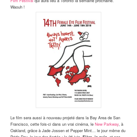
Film Festival
qui aura lieu à Toronto la semaine prochaine.
Waouh !
Le film sera aussi à nouveau projeté dans la Bay Area de San
Francisco, cette fois-ci dans un vrai cinéma, le
New Parkway
, à
Oakland, grâce à Jade Jossen et Pepper Mint… le jour même du
Pride Day, le jour des fiertés : le 26 juin.
Fière, je suis
, et pas