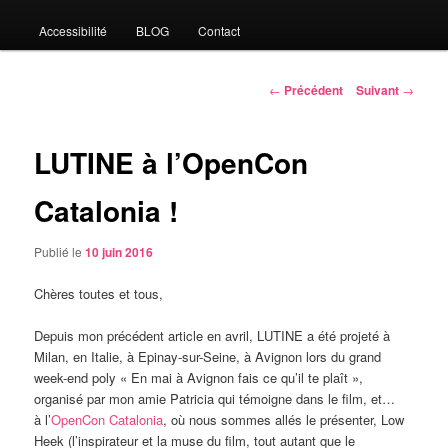
Accessibilité
BLOG
Contact
Navigation
←
Précédent
Suivant
→
des
articles
LUTINE à l’OpenCon
Catalonia !
Publié le
10 juin 2016
Chères toutes et tous,
Depuis mon précédent article en avril, LUTINE a été projeté à
Milan, en Italie, à Epinay-sur-Seine, à Avignon lors du grand
week-end poly « En mai à Avignon fais ce qu’il te plaît »,
organisé par mon amie Patricia qui témoigne dans le film, et…
à l’
OpenCon Catalonia
, où nous sommes allés le présenter, Low
Heek (l’inspirateur et la muse du film, tout autant que le