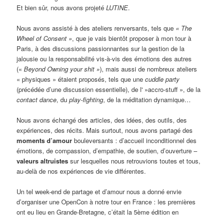
Et bien sûr, nous avons projeté
LUTINE
.
Nous avons assisté à des ateliers renversants, tels que
« The
Wheel of Consent »
, que je vais bientôt proposer à mon tour à
Paris, à des discussions passionnantes sur la gestion de la
jalousie ou la responsabilité vis-à-vis des émotions des autres
(«
Beyond Owning your shit »
), mais aussi de nombreux ateliers
« physiques » étaient proposés, tels que une
cuddle party
(précédée d’une discussion essentielle), de l' »accro-stuff », de la
contact dance
, du
play-fighting
, de la méditation dynamique…
Nous avons échangé des articles, des idées, des outils, des
expériences, des récits. Mais surtout, nous avons partagé des
moments d’amour
bouleversants : d’accueil inconditionnel des
émotions, de compassion, d’empathie, de soutien, d’ouverture –
valeurs altruistes
sur lesquelles nous retrouvions toutes et tous,
au-delà de nos expériences de vie différentes.
Un tel week-end de partage et d’amour nous a donné envie
d’organiser une OpenCon à notre tour en France : les premières
ont eu lieu en Grande-Bretagne, c’était la 5ème édition en