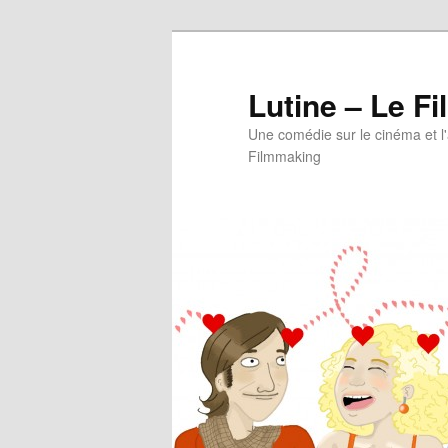
Aller
Aller
au
au
contenu
contenu
Lutine – Le Fi
principal
secondaire
Une comédie sur le cinéma et l
Filmmaking