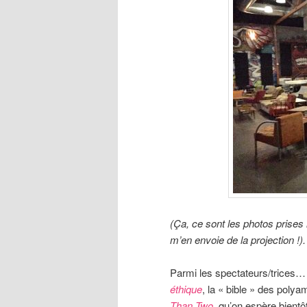
(Ça, ce sont les photos prises 
m’en envoie de la projection !).
Parmi les spectateurs/trices
éthique
, la « bible » des polya
Than Two
, qu’on espère bientô