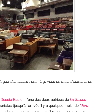
le jour des essais : promis je vous en mets d’autres si on
…
Dossie Easton
, l’une des deux autrices de
La Salope
moristes (jusqu’à l’arrivée il y a quelques mois, de
More
t traduit en français), qu’on avait rencontrée avec Low