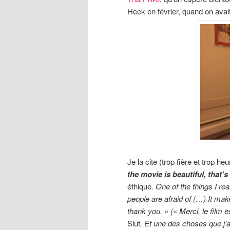
Heek en février, quand on avait
Je la cite (trop fière et trop h
the movie is beautiful, that’
éthique
. O
ne of the things I re
people are afraid of (…) It make
thank you. » (
«
Merci, le film e
Slut
.
Et une des choses que j’a