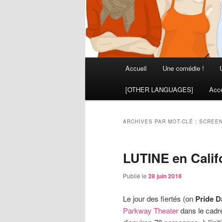
Menu
Accueil
Une comédie !
principal
[OTHER LANGUAGES]
Acce
ARCHIVES PAR MOT-CLÉ :
SCREE
LUTINE en Califor
Publié le
28 juin 2016
Le jour des fiertés (on
Pride D
Parkway Theater
dans le cadr