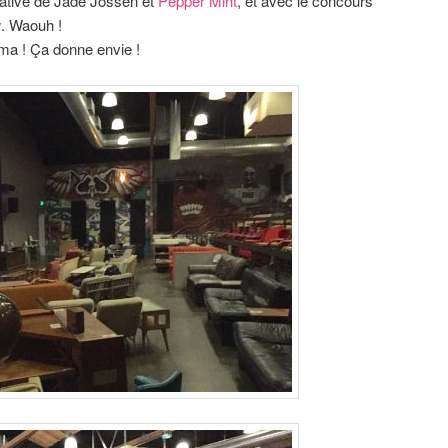
tiative de Jade Jossen et
Pepper Mint
, et avec le concours
y
. Waouh !
a ! Ça donne envie !