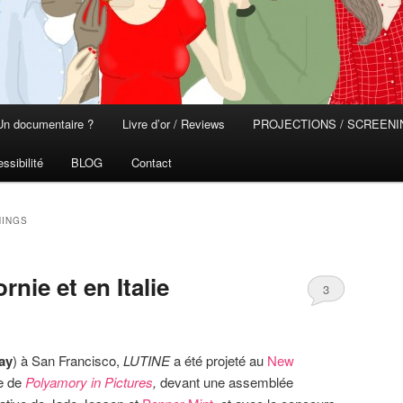
Un documentaire ?
Livre d’or / Reviews
PROJECTIONS / SCREEN
ssibilité
BLOG
Contact
NINGS
nie et en Italie
3
ay
) à San Francisco,
LUTINE
a été projeté au
New
e de
Polyamory in Pictures
,
devant une assemblée