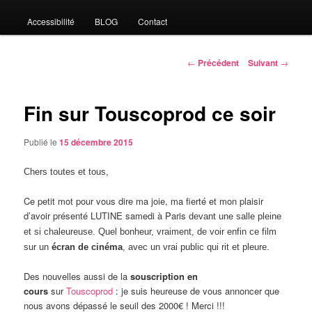
Accessibilité
BLOG
Contact
Navigation
←
Précédent
Suivant
→
des
articles
Fin sur Touscoprod ce soir
Publié le
15 décembre 2015
Chers toutes et tous,
Ce petit mot pour vous dire ma joie, ma fierté et mon plaisir
d’avoir présenté LUTINE samedi à Paris
devant une salle pleine
et si chaleureuse. Quel bonheur, vraiment, de voir enfin ce film
sur un
écran de cinéma
, avec un vrai public qui rit et pleure.
Des nouvelles aussi de la
souscription en
cours
sur
Touscoprod
: je suis heureuse de vous annoncer que
nous avons dépassé le seuil des 2000€ ! Merci !!!