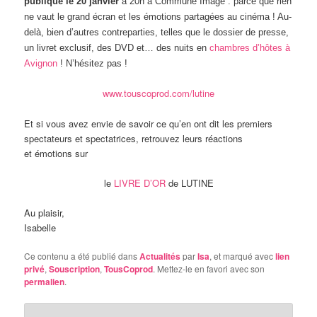
publique le 20 janvier
à 20h à Commune Image : parce que rien
ne vaut le grand écran et les émotions partagées au cinéma ! Au-
delà, bien d’autres contreparties, telles que le dossier de presse,
un livret exclusif, des DVD et… des nuits en
chambres d’hôtes à
Avignon
! N’hésitez pas !
www.touscoprod.com/lutine
Et si vous avez envie de savoir ce qu’en ont dit les premiers
spectateurs et spectatrices, retrouvez leurs réactions
et émotions sur
le
LIVRE D’OR
de LUTINE
Au plaisir,
Isabelle
Ce contenu a été publié dans
Actualités
par
Isa
, et marqué avec
lien
privé
,
Souscription
,
TousCoprod
. Mettez-le en favori avec son
permalien
.