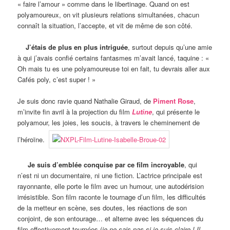
« faire l’amour » comme dans le libertinage. Quand on est
polyamoureux, on vit plusieurs relations simultanées, chacun
connaît la situation, l’accepte, et vit de même de son côté.
J’étais de plus en plus intriguée
, surtout depuis qu’une amie
à qui j’avais confié certains fantasmes m’avait lancé, taquine : «
Oh mais tu es une polyamoureuse toi en fait, tu devrais aller aux
Cafés poly, c’est super ! »
Je suis donc ravie quand Nathalie Giraud, de
Piment Rose
,
m’invite fin avril à la projection du film
Lutine
, qui présente le
polyamour, les joies, les soucis, à travers le cheminement de
l’héroïne.
Je suis d’emblée conquise par ce film incroyable
, qui
n’est ni un documentaire, ni une fiction. L’actrice principale est
rayonnante, elle porte le film avec un humour, une autodérision
irrésistible. Son film raconte le tournage d’un film, les difficultés
de la metteur en scène, ses doutes, les réactions de son
conjoint, de son entourage… et alterne avec les séquences du
film effectivement tournées (
je ne sais pas si je suis claire ! Il