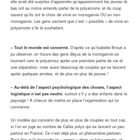
elle avait été surprise
d’apprendre qu’apparemment les jeunes là-
bas ont au moins entendu parler de la polyamorie, et du coup
savent qu’ils ont le choix de vivre en monogamie OU en non-
monogamie. Les gens sachent que c’est « possible » de vivre en
polyamorie s’ils le souhaitent.
– Tout le monde est concerné.
D’après ce qu’Isabelle Broué a
pu observer, on trouve des gens déçus de la monogamie se
tournant vers le polyamour après une première partie de vie et
une séparation, mais aussi beaucoup de couples qui se lancent
après quelques années, et de plus en plus de jeunes !
– Au-delà de l’aspect psychologique des choses, l’aspect
logistique n’est pas neutre
, surtout s’il y a des enfants dans le
paysage ! A chacun de mettre en place l’organisation qui lui
convienne.
Un modèle qui convainc de plus en plus de couples en tout cas,
si l’on en juge au nombre de Cafés polys qui se lancent un peu
partout en France. Ce n’est déjà plus un phénomène parisien.
Peut-être qu’il deviendra la « norme » dans un futur proche, et