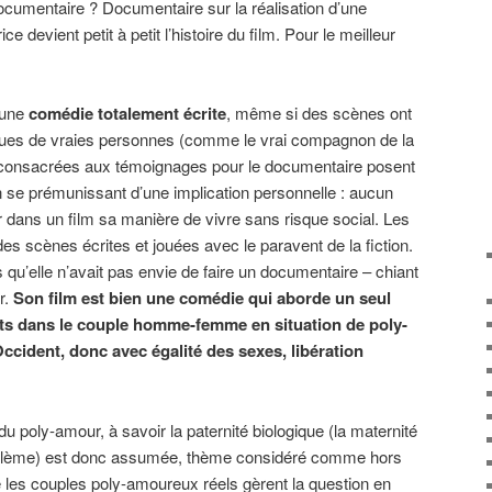
 documentaire ? Documentaire sur la réalisation d’une
rice devient petit à petit l’histoire du film. Pour le meilleur
 une
comédie totalement écrite
, même si des scènes ont
ques de vraies personnes (comme le vrai compagnon de la
es consacrées aux témoignages pour le documentaire posent
n se prémunissant d’une implication personnelle : aucun
dans un film sa manière de vivre sans risque social. Les
s scènes écrites et jouées avec le paravent de la fiction.
s qu’elle n’avait pas envie de faire un documentaire – chiant
r.
Son film est bien une comédie qui aborde un seul
nts dans le couple homme-femme en situation de poly-
cident, donc avec égalité des sexes, libération
 poly-amour, à savoir la paternité biologique (la maternité
roblème) est donc assumée, thème considéré comme hors
ue les couples poly-amoureux réels gèrent la question en