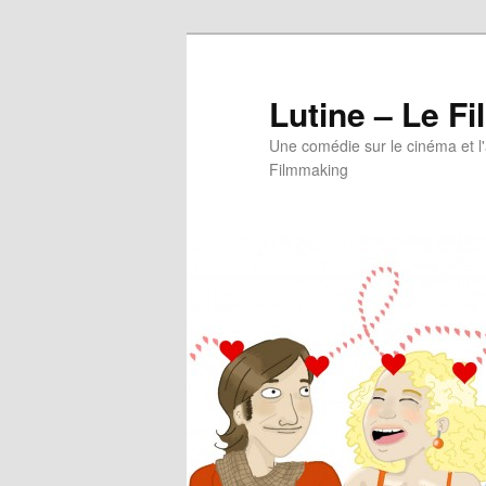
Aller
au
contenu
Lutine – Le Fi
principal
Une comédie sur le cinéma et l
Filmmaking