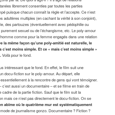
anées librement consenties par toutes les parties
mpé puisque chacun connaît la règle et l’accepte. Ce n’est
 adultères multiples (en cachant la vérité à son conjoint),
rie, des partouzes (éventuellement avec pédophilie ou
ge purement sexuel ou de l’échangisme, etc. Le poly-amour
r l’homme comme pour la femme engagés dans une relation
e la même façon qu’une poly-amitié est naturelle, le
s c’est moins simple. Et ce « mais c’est moins simple »
.
Voilà pour le fond.
s intéressant que le fond. En effet, le film suit une
 un docu-fiction sur le poly-amour. Au départ, elle
 essentiellement à la rencontre de gens qui vont témoigner.
– c’est aussi un documentaire – et se filme en train de
cadre de la partie fiction. Sauf que le film suit la
ction mais ce n’est pas directement le docu-fiction. On se
en abîme où le quatrième mur est systématiquement
 mode de journalisme gonzo. Documentaire ? Fiction ?