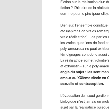
Fiction sur la réalisation d’un
fiction ? L’histoire de la réalisat
comme pour le pire (pour elle).
Bien sûr, l’ensemble constitue
été inspirées de vraies remar
vraie réalisatrice). Les parti
les vraies questions de fond e
poly-amoureux ne peut exhiber 
témoignages sont donc aussi de
La réalisatrice admet volontier
et exhaustif – sur le poly-amou
angle du sujet : les sentime
amour au XXIème siècle en Oc
sexuelle et contraception.
L’évacuation du nœud gordien du
biologique n’est jamais un p
sujet par la réalisatrice puisq