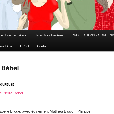
Un documentaire ?
Livre d’or / Reviews
PROJECTIONS / SCREEN
ssibilité
BLOG
Contact
e Béhel
AMOUREUSE
de Pierre Béhel
sabelle Broué, avec également Mathieu Bisson, Philippe