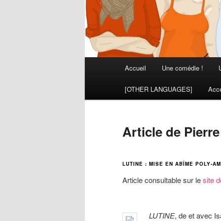
Menu
Accueil
Une comédie !
principal
[OTHER LANGUAGES]
Acce
Article de Pierr
LUTINE : MISE EN ABÎME POLY-
Article consultable sur le
site 
LUTINE
, de et avec I