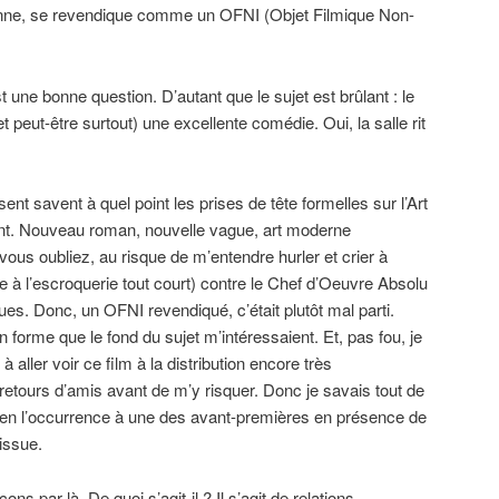
nne, se revendique comme un OFNI (Objet Filmique Non-
 une bonne question. D’autant que le sujet est brûlant : le
t peut-être surtout) une excellente comédie. Oui, la salle rit
nt savent à quel point les prises de tête formelles sur l’Art
nt. Nouveau roman, nouvelle vague, art moderne
vous oubliez, au risque de m’entendre hurler et crier à
ire à l’escroquerie tout court) contre le Chef d’Oeuvre Absolu
ques. Donc, un OFNI revendiqué, c’était plutôt mal parti.
n forme que le fond du sujet m’intéressaient. Et, pas fou, je
à aller voir ce film à la distribution encore très
s retours d’amis avant de m’y risquer. Donc je savais tout de
 en l’occurrence à une des avant-premières en présence de
’issue.
 par là. De quoi s’agit-il ? Il s’agit de relations