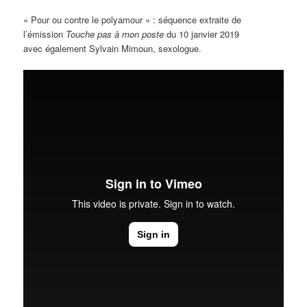
« Pour ou contre le polyamour » : séquence extraite de
l’émission
Touche pas à mon poste
du 10 janvier 2019
avec également Sylvain Mimoun, sexologue.