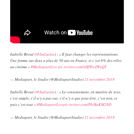
Isabelle Broué (
@IsaLutine
) : « Il faut changer les représentations.
Une femme sur deux a plus de 50 ans en France, et c’est 6% des rôles
au cinéma »
#MediapartLive
pic.twitter.com/aHfWwDVuQT
— Mediapart, le Studio (@MediapartStudio)
21 novembre 2018
Isabelle Broué (
@IsaLutine
) : « Le consentement, en matière de sexe,
c’est simple, s’il n’y a pas oui, s’il n’y a que peut-être, c’est non, et
puis c’est tout »
#MediapartLive
pic.twitter.com/PbiBaKM28D
— Mediapart, le Studio (@MediapartStudio)
21 novembre 2018