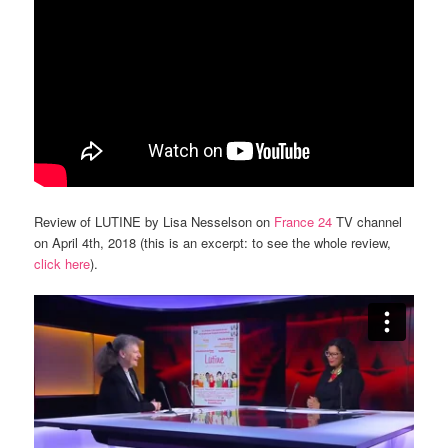
Review of LUTINE by Lisa Nesselson on
France 24
TV channel
on April 4th, 2018 (this is an excerpt: to see the whole review,
click here
).