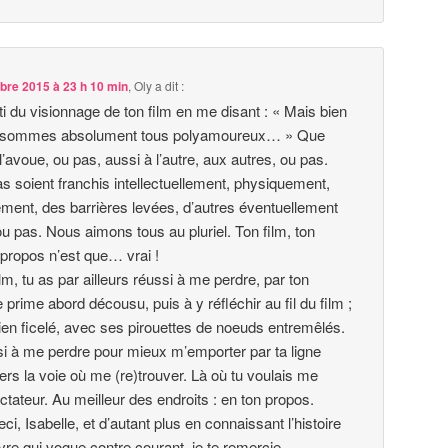
re 2015 à 23 h 10 min
,
Oly
a dit :
ti du visionnage de ton film en me disant : « Mais bien
s sommes absolument tous polyamoureux… » Que
’avoue, ou pas, aussi à l’autre, aux autres, ou pas.
s soient franchis intellectuellement, physiquement,
ent, des barrières levées, d’autres éventuellement
u pas. Nous aimons tous au pluriel. Ton film, ton
 propos n’est que… vrai !
lm, tu as par ailleurs réussi à me perdre, par ton
 prime abord décousu, puis à y réfléchir au fil du film ;
ien ficelé, avec ses pirouettes de noeuds entremêlés.
si à me perdre pour mieux m’emporter par ta ligne
vers la voie où me (re)trouver. Là où tu voulais me
tateur. Au meilleur des endroits : en ton propos.
eci, Isabelle, et d’autant plus en connaissant l’histoire
vre qui vogue contre courant, je te remercie.