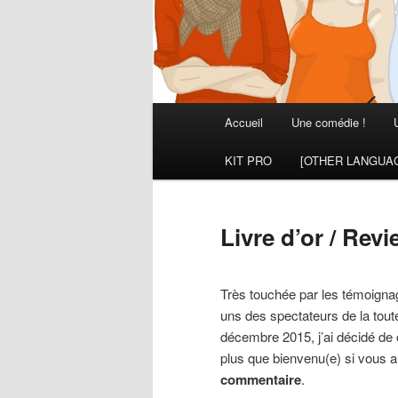
Menu
Accueil
Une comédie !
principal
KIT PRO
[OTHER LANGUA
Livre d’or / Rev
Très touchée par les témoignag
uns des spectateurs de la tout
décembre 2015, j’ai décidé de cr
plus que bienvenu(e) si vous a
commentaire
.