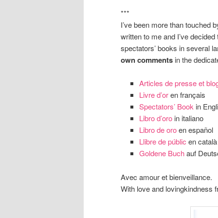
***
I’ve been more than touched b
written to me and I’ve decided 
spectators’ books in several 
own comments
in the dedica
Articles de presse et blo
Livre d’or
en français
Spectators’ Book
in Engl
Libro d’oro
in italiano
Libro de oro
en español
Llibre de públic
en català
Goldene Buch
auf Deuts
Avec amour et bienveillance.
With love and lovingkindness f