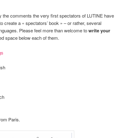
y the comments the very first spectators of LUTINE have
to create a « spectators’ book » – or rather, several
languages. Please feel more than welcome to
write your
ted space below each of them.
gs
ish
ch
rom Paris.