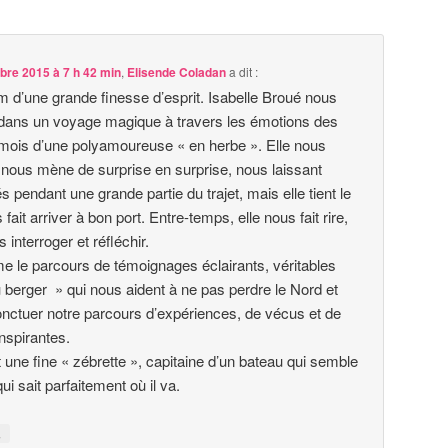
re 2015 à 7 h 42 min
,
Elisende Coladan
a dit :
lm d’une grande finesse d’esprit. Isabelle Broué nous
ans un voyage magique à travers les émotions des
mois d’une polyamoureuse « en herbe ». Elle nous
 nous mène de surprise en surprise, nous laissant
 pendant une grande partie du trajet, mais elle tient le
fait arriver à bon port. Entre-temps, elle nous fait rire,
 interroger et réfléchir.
e le parcours de témoignages éclairants, véritables
u berger » qui nous aident à ne pas perdre le Nord et
onctuer notre parcours d’expériences, de vécus et de
inspirantes.
t une fine « zébrette », capitaine d’un bateau qui semble
ui sait parfaitement où il va.
↓