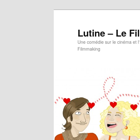
Aller
au
contenu
Lutine – Le Fi
principal
Une comédie sur le cinéma et l
Filmmaking