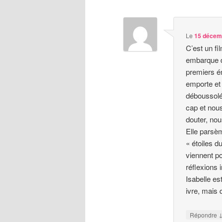
Le
15 décemb
C’est un fi
embarque d
premiers é
emporte et
déboussolés
cap et nous 
douter, nous
Elle parsèm
« étoiles d
viennent p
réflexions 
Isabelle es
ivre, mais q
Répondre