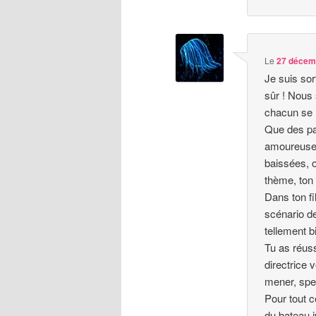
Le
27 décemb
Je suis sor
sûr ! Nou
chacun se l
Que des pa
amoureusem
baissées, o
thème, ton
Dans ton fi
scénario de
tellement b
Tu as réus
directrice 
mener, spec
Pour tout c
du bateau i