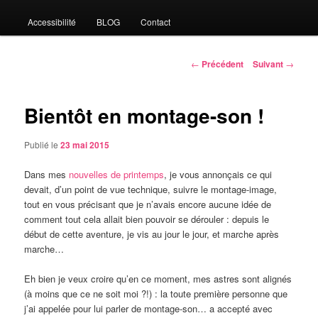
Accessibilité
BLOG
Contact
Navigation
←
Précédent
Suivant
→
des
articles
Bientôt en montage-son !
Publié le
23 mai 2015
Dans mes
nouvelles de printemps
, je vous annonçais ce qui
devait, d’un point de vue technique, suivre le montage-image,
tout en vous précisant que je n’avais encore aucune idée de
comment tout cela allait bien pouvoir se dérouler : depuis le
début de cette aventure, je vis au jour le jour, et marche après
marche…
Eh bien je veux croire qu’en ce moment, mes astres sont alignés
(à moins que ce ne soit moi ?!) : la toute première personne que
j’ai appelée pour lui parler de montage-son… a accepté avec