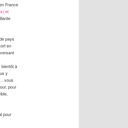
 en France
s) et
llante
 de pays
sort en
eversant
 bientôt à
ous y
n… vous
our, pour
ible,
al pour