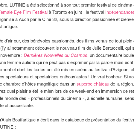
bre, LUTINE a été sélectionné à son tout premier festival de cinéma
emale Eye Film Festival
à Toronto en juin) : le festival
Indépendance(
ganisé à Auch par le Ciné 32, sous la direction passionnée et bienvei
ffartigue.
e d’air pur, des bénévoles passionnés, des films venus de tout plein
j’y ai notamment découvert le nouveau film de Julie Bertuccelli, qui 
9 novembre :
Dernières Nouvelles du Cosmos
, un documentaire boul
une femme autiste qui ne peut pas s’exprimer par la parole mais écrit
ment et dont les textes ont été mis en scène au festival d’Avignon, et
des spectateurs et spectatrices enthousiastes ! Un vrai bonheur. Si v
ne chambre d’hôtes magnifique dans un
superbe château
de la régio
z quel plaisir a été le mien lors de ce week-end en immersion de ret
le monde des « professionnels du cinéma », à échelle humaine, sens
te et accueillante.
u’Alain Bouffartigue a écrit dans le catalogue de présentation du festiv
LUTINE :