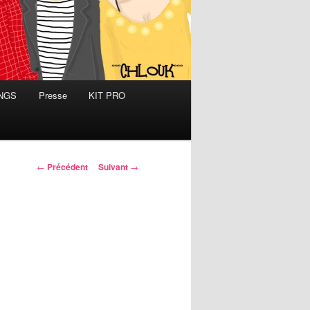
INGS
Presse
KIT PRO
Navigation
←
Précédent
Suivant
→
des
articles