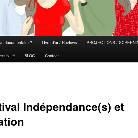
Un documentaire ?
Livre d’or / Reviews
PROJECTIONS / SCREEN
ssibilité
BLOG
Contact
tival Indépendance(s) et
ation