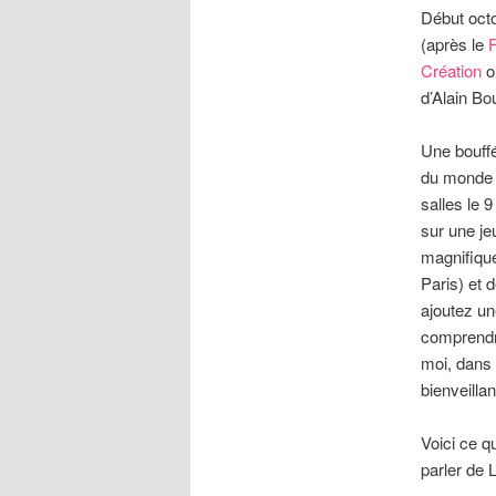
Début octo
(après le
F
Création
or
d’Alain Bou
Une bouffé
du monde (
salles le 
sur une je
magnifique
Paris) et 
ajoutez u
comprendre
moi, dans 
bienveillan
Voici ce q
parler de 