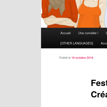
Menu
Accueil
Une comédie !
principal
[OTHER LANGUAGES]
Acce
Publié le
16 octobre 2016
Fes
Cré