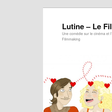
Aller
au
contenu
Lutine – Le Fi
principal
Une comédie sur le cinéma et l
Filmmaking