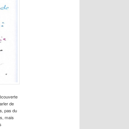
découverte
arler de
es, pas du
es, mais
s