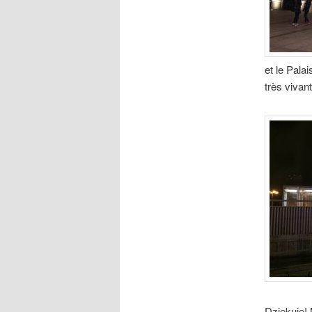
et le Pala
très vivant
Dziękuję!
M