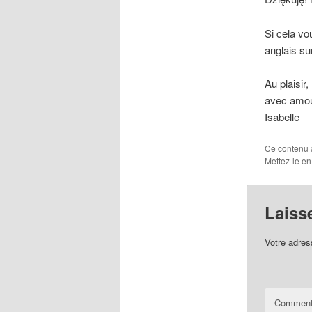
Si cela vo
anglais su
Au plaisir,
avec amour
Isabelle
Ce contenu 
Mettez-le en
Laiss
Votre adres
Comment