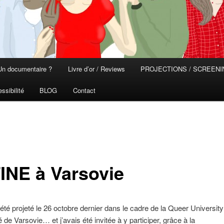
Un documentaire ?
Livre d’or / Reviews
PROJECTIONS / SCREEN
ssibilité
BLOG
Contact
INE à Varsovie
té projeté le 26 octobre dernier dans le cadre de la Queer University
é de Varsovie… et j’avais été invitée à y participer, grâce à la