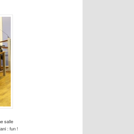
e salle
ni : fun !