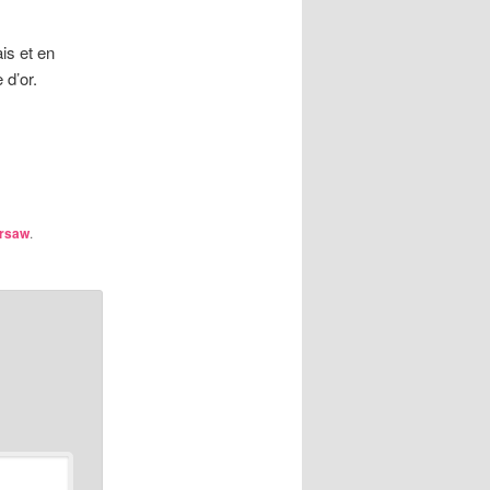
is et en
 d’or.
rsaw
.