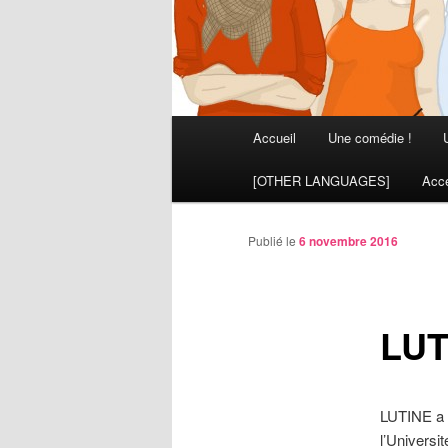
Menu
Accueil
Une comédie !
principal
[OTHER LANGUAGES]
Acce
Publié le
6 novembre 2016
LUT
LUTINE a é
l’Universit