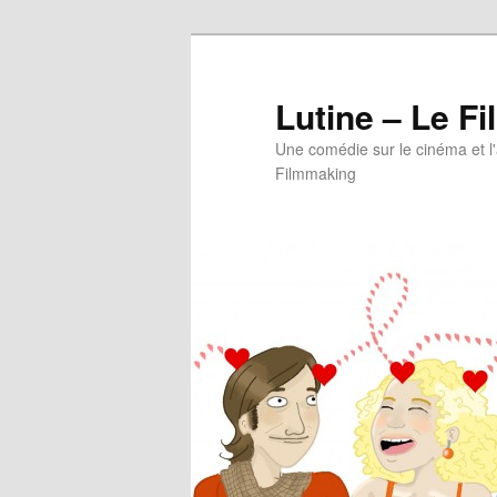
Aller
au
contenu
Lutine – Le Fi
principal
Une comédie sur le cinéma et l
Filmmaking