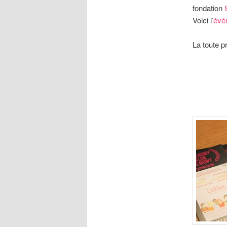
fondation
Voici l’
évé
La toute p