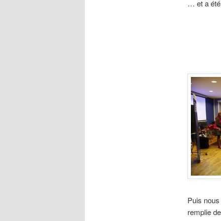
… et a été
Puis nous 
remplie de