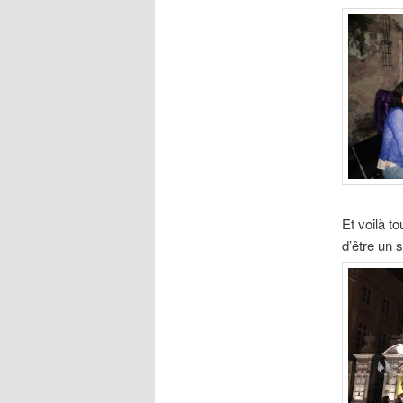
Et voilà to
d’être un 