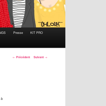
INGS
Presse
KIT PRO
Navigation
←
Précédent
Suivant
→
des
articles
 à