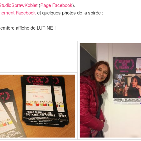
StudioSprawKobiet
(
Page Facebook
).
nement Facebook
et quelques photos de la soirée :
remière affiche de LUTINE !