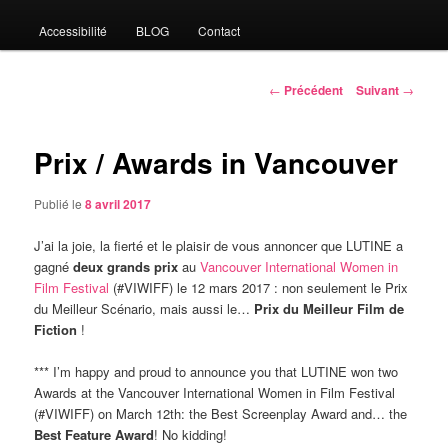
Accessibilité
BLOG
Contact
Navigation
←
Précédent
Suivant
→
des
articles
Prix / Awards in Vancouver
Publié le
8 avril 2017
J’ai la joie, la fierté et le plaisir de vous annoncer que LUTINE a
gagné
deux grands prix
au
Vancouver International Women in
Film Festival
(#VIWIFF) le 12 mars 2017 : non seulement le Prix
du Meilleur Scénario, mais aussi le…
Prix du Meilleur Film de
Fiction
!
*** I’m happy and proud to announce you that LUTINE won two
Awards at the Vancouver International Women in Film Festival
(#VIWIFF) on March 12th: the Best Screenplay Award and… the
Best Feature Award
! No kidding!