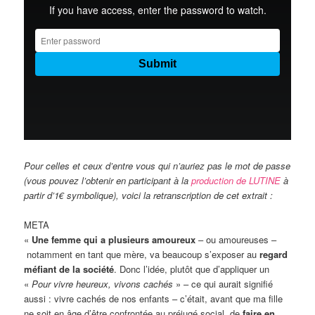
Pour celles et ceux d’entre vous qui n’auriez pas le mot de passe
(vous pouvez l’obtenir en participant à la
production de LUTINE
à
partir d’1€ symbolique), voici la retranscription de cet extrait :
META
«
Une femme qui a plusieurs amoureux
– ou amoureuses –
notamment en tant que mère, va beaucoup s’exposer au
regard
méfiant de la société
. Donc l’idée, plutôt que d’appliquer un
«
Pour vivre heureux, vivons cachés
» – ce qui aurait signifié
aussi : vivre cachés de nos enfants – c’était, avant que ma fille
ne soit en âge d’être confrontée au préjugé social, de
faire en