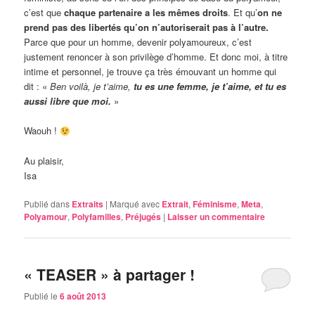
c’est que
chaque partenaire a les mêmes droits
. Et qu’
on ne
prend pas des libertés qu’on n’autoriserait pas à l’autre.
Parce que pour un homme, devenir polyamoureux, c’est
justement renoncer à son privilège d’homme. Et donc moi, à titre
intime et personnel, je trouve ça très émouvant un homme qui
dit : «
Ben voilà, je t’aime,
tu es une femme, je t’aime, et tu es
aussi libre que moi
.
»
Waouh !
Au plaisir,
Isa
Publié dans
Extraits
|
Marqué avec
Extrait
,
Féminisme
,
Meta
,
Polyamour
,
Polyfamilles
,
Préjugés
|
Laisser un commentaire
« TEASER » à partager !
Publié le
6 août 2013