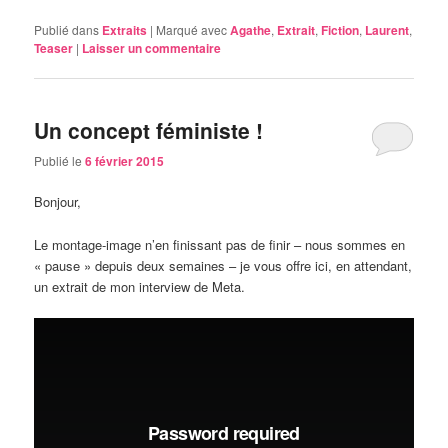
Publié dans
Extraits
|
Marqué avec
Agathe
,
Extrait
,
Fiction
,
Laurent
,
Teaser
|
Laisser un commentaire
Un concept féministe !
Publié le
6 février 2015
Bonjour,
Le montage-image n’en finissant pas de finir – nous sommes en
« pause » depuis deux semaines – je vous offre ici, en attendant,
un extrait de mon interview de Meta.