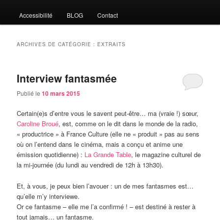
Accessibilité
BLOG
Contact
ARCHIVES DE CATÉGORIE :
EXTRAITS
Interview fantasmée
Publié le
10 mars 2015
Certain(e)s d’entre vous le savent peut-être… ma (vraie !) sœur,
Caroline Broué
, est, comme on le dit dans le monde de la radio,
« productrice » à France Culture (elle ne « produit » pas au sens
où on l’entend dans le cinéma, mais a conçu et anime une
émission quotidienne) :
La Grande Table
, le magazine culturel de
la mi-journée (du lundi au vendredi de 12h à 13h30).
Et, à vous, je peux bien l’avouer : un de mes fantasmes est…
qu’elle m’y interviewe.
Or ce fantasme – elle me l’a confirmé ! – est destiné à rester à
tout jamais… un fantasme.