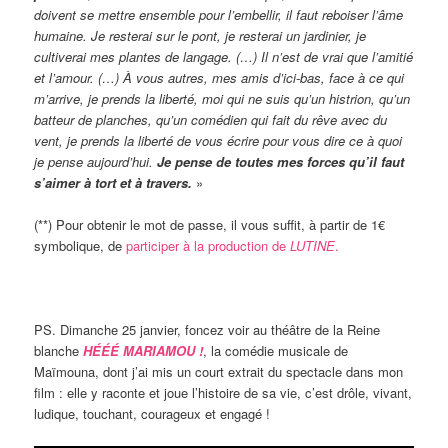
doivent se mettre ensemble pour l’embellir, il faut reboiser l’âme
humaine. Je resterai sur le pont, je resterai un jardinier, je
cultiverai mes plantes de langage. (…) Il n’est de vrai que l’amitié
et l’amour. (…) À vous autres, mes amis d’ici-bas, face à ce qui
m’arrive, je prends la liberté, moi qui ne suis qu’un histrion, qu’un
batteur de planches, qu’un comédien qui fait du rêve avec du
vent, je prends la liberté de vous écrire pour vous dire ce à quoi
je pense aujourd’hui.
Je pense de toutes mes forces qu’il faut
s’aimer à tort et à travers.
»
(**) Pour obtenir le mot de passe, il vous suffit, à partir de 1€
symbolique, de
participer à la production de
LUTINE
.
PS. Dimanche 25 janvier, foncez voir au théâtre de la Reine
blanche
HÉÉÉ MARIAMOU !
, la comédie musicale de
Maïmouna, dont j’ai mis un court extrait du spectacle dans mon
film : elle y raconte et joue l’histoire de sa vie, c’est drôle, vivant,
ludique, touchant, courageux et engagé !