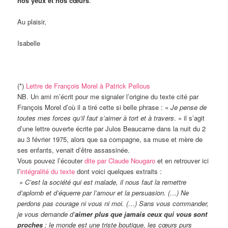
nos yeux et nos cœurs
.
Au plaisir,
Isabelle
(*)
Lettre de François Morel à Patrick Pellous
NB. Un ami m’écrit pour me signaler l’origine du texte cité par
François Morel d’où il a tiré cette si belle phrase : «
Je pense de
toutes mes forces qu’il faut s’aimer à tort et à travers
. » il s’agit
d’une lettre ouverte écrite par Julos Beaucarne dans la nuit du 2
au 3 février 1975, alors que sa compagne, sa muse et mère de
ses enfants, venait d’être assassinée.
Vous pouvez l’écouter
dite par Claude Nougaro
et en retrouver ici
l’
intégralité du texte
dont voici quelques extraits :
»
C’est la société qui est malade, il nous faut la remettre
d’aplomb et d’équerre par l’amour et la persuasion. (…) Ne
perdons pas courage ni vous ni moi. (…) Sans vous commander,
je vous demande d’
aimer plus que jamais ceux qui vous sont
proches
; le monde est une triste boutique, les cœurs purs