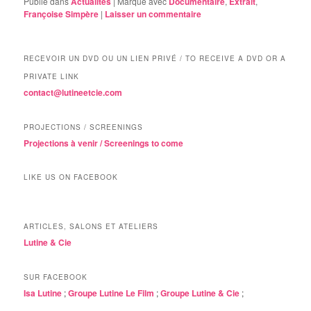
Publié dans
Actualités
|
Marqué avec
Documentaire
,
Extrait
,
Françoise Simpère
|
Laisser un commentaire
RECEVOIR UN DVD OU UN LIEN PRIVÉ / TO RECEIVE A DVD OR A
PRIVATE LINK
contact@lutineetcie.com
PROJECTIONS / SCREENINGS
Projections à venir / Screenings to come
LIKE US ON FACEBOOK
ARTICLES, SALONS ET ATELIERS
Lutine & Cie
SUR FACEBOOK
Isa Lutine
;
Groupe Lutine Le Film
;
Groupe Lutine & Cie
;