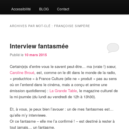
Accessibilité
BLOG
Contact
ARCHIVES PAR MOT-CLÉ :
FRANÇOISE SIMPÈRE
Interview fantasmée
Publié le
10 mars 2015
Certain(e)s d’entre vous le savent peut-être… ma (vraie !) sœur,
Caroline Broué
, est, comme on le dit dans le monde de la radio,
« productrice » à France Culture (elle ne « produit » pas au sens
où on l’entend dans le cinéma, mais a conçu et anime une
émission quotidienne) :
La Grande Table
, le magazine culturel de
la mi-journée (du lundi au vendredi de 12h à 13h30).
Et, à vous, je peux bien l’avouer : un de mes fantasmes est…
qu’elle m’y interviewe.
Or ce fantasme – elle me l’a confirmé ! – est destiné à rester à
tout jamais… un fantasme.