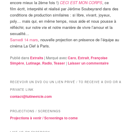
encore mieux la 2ème fois !)
CECI EST MON CORPS
, ce
film écrit, interprété et réalisé par Jérôme Soubeyrand dans des
conditions de production similaires : si libre, vivant, joyeux,
poly… mais qui, en même temps, nous aide et nous pousse à
réfléchir, sur notre vie et notre manière de vivre l’amour et la
sexualité…
Samedi 14 mars
, nouvelle projection en présence de l’équipe au
cinéma La Clef à Paris.
Publié dans
Extraits
|
Marqué avec
Caro
,
Extrait
,
Françoise
Simpère
,
Lutinage
,
Radio
,
Teaser
|
Laisser un commentaire
RECEVOIR UN DVD OU UN LIEN PRIVÉ / TO RECEIVE A DVD OR A
PRIVATE LINK
contact@lutineetcie.com
PROJECTIONS / SCREENINGS
Projections à venir / Screenings to come