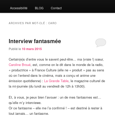
Accessibilité
BLOG
Contact
ARCHIVES PAR MOT-CLÉ :
CARO
Interview fantasmée
Publié le
10 mars 2015
Certain(e)s d’entre vous le savent peut-être… ma (vraie !) sœur,
Caroline Broué
, est, comme on le dit dans le monde de la radio,
« productrice » à France Culture (elle ne « produit » pas au sens
où on l’entend dans le cinéma, mais a conçu et anime une
émission quotidienne) :
La Grande Table
, le magazine culturel de
la mi-journée (du lundi au vendredi de 12h à 13h30).
Et, à vous, je peux bien l’avouer : un de mes fantasmes est…
qu’elle m’y interviewe.
Or ce fantasme – elle me l’a confirmé ! – est destiné à rester à
tout jamais… un fantasme.